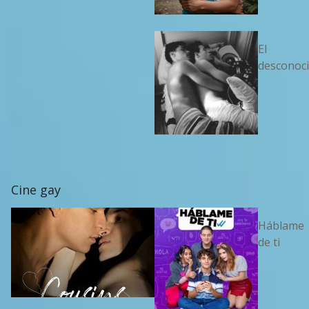
El
desconoc
Cine gay
Háblame
de ti