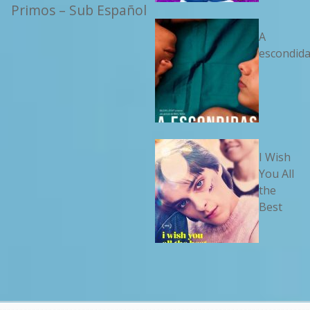
Primos – Sub Español
A
escondid
I Wish
You All
the
Best