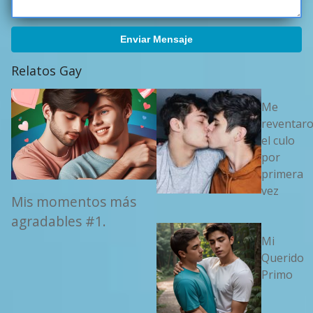
Enviar Mensaje
Relatos Gay
Me
reventar
el culo
por
primera
vez
Mis momentos más
agradables #1.
Mi
Querido
Primo