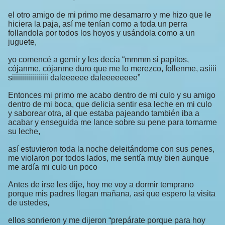
el otro amigo de mi primo me desamarro y me hizo que le
hiciera la paja, así me tenían como a toda un perra
follandola por todos los hoyos y usándola como a un
juguete,
yo comencé a gemir y les decía “mmmm si papitos,
cójanme, cójanme duro que me lo merezco, follenme, asiiii
siiiiiiiiiiiiiiiiii daleeeeee daleeeeeeee”
Entonces mi primo me acabo dentro de mi culo y su amigo
dentro de mi boca, que delicia sentir esa leche en mi culo
y saborear otra, al que estaba pajeando también iba a
acabar y enseguida me lance sobre su pene para tomarme
su leche,
así estuvieron toda la noche deleitándome con sus penes,
me violaron por todos lados, me sentía muy bien aunque
me ardía mi culo un poco
Antes de irse les dije, hoy me voy a dormir temprano
porque mis padres llegan mañana, así que espero la visita
de ustedes,
ellos sonrieron y me dijeron “prepárate porque para hoy