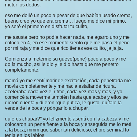
meter los dedos,
eso me dolió un poco a pesar de que habían usado crema,
bueno creo yo que era crema… luego me dice mi primo,
yo seré el primero en disfrutar tu culito,
me asuste pero no podía hacer nada, me agarro uno y me
coloco en 4, en ese momento siento que me pasa el pene
por mi raja y me dice que rico tienes ese culito, ja ja ja.
Comienza a meterme su guevo(pene) poco a poco y me
dolía mucho, así le dio y le dio hasta que me penetro
completamente,
mamá yo me sentí morir de excitación, cada penetrada me
movía completamente y me hacia estallar de ricura,
aceleraba cada vez el ritmo, cada vez mas y mas, y yo
comencé a moverme también hasta que acabe y ellos se
dieron cuenta y dijeron “que putica, le gusto, quítale la
venda de la boca y pónganlo a chupar,
quieres chupar?” yo felizmente asentí con la cabeza y me
colocaron un pene frente a la boca y enseguida me lo metí
a la boca, mmm que sabor tan delicioso, el pre seminal lo
tenia en los labios,