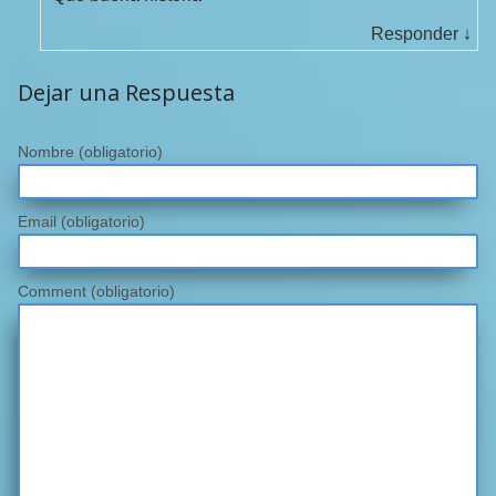
Responder
↓
Dejar una Respuesta
Nombre
(obligatorio)
Email
(obligatorio)
Comment (obligatorio)