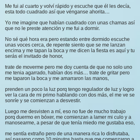
Me fui al cuarto y volví rápido y escuche que él les decía,
esta todo cuadrado así que vénganse ahorita…
Yo me imagine que habían cuadrado con unas chamas así
que no le preste atención y me fui a dormir.
No sé qué hora era pero estando entre dormido escuche
unas voces cerca, de repente siento que se me lanzan
encima y me tapan la boca y me dicen la fiesta es aquí y tu
serás el invitado de honor,
trate de moverme pero me doy cuenta de que no solo uno
me tenia agarrado, habían dos más… trate de gritar pero
me taparon la boca y me amarraron las manos,
prenden un poco la luz porq tengo regulador de luz y logro
ver la cara de mi primo hablando con dos más, el me ve se
sonríe y se comienzan a desvestir.
Luego me desvisten a mí, eso no fue de mucho trabajo
porq duermo en bóxer, me comienzan a lamer mi culo y a
manosearme, a pesar de que tenía miedo me gustaba eso,
me sentía extraño pero de una manera rica lo disfrutaba,
así pasaron como 10 minutos hasta que me comenzaron a