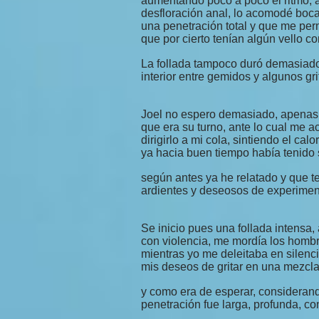
aumentando poco a poco el ritmo, 
desfloración anal, lo acomodé boca
una penetración total y que me perm
que por cierto tenían algún vello c
La follada tampoco duró demasiado
interior entre gemidos y algunos gri
Joel no espero demasiado, apenas m
que era su turno, ante lo cual me 
dirigirlo a mi cola, sintiendo el cal
ya hacia buen tiempo había tenido 
según antes ya he relatado y que te
ardientes y deseosos de experimen
Se inicio pues una follada intensa,
con violencia, me mordía los hombr
mientras yo me deleitaba en silen
mis deseos de gritar en una mezcla 
y como era de esperar, consideran
penetración fue larga, profunda, c