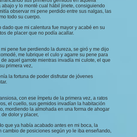
arrancando sus primeros gemidos en aquella
 abajo y lo monté cual hábil jinete, consiguiendo
itía observar mi pene perdido entre sus nalgas, las
omo todo su cuerpo.
 dado que mi calentura fue mayor y acabé en su
tos de placer que no podía acallar.
i pene fue perdiendo la dureza, se giró y me dijo
acomodé, me lubrique el culo y agarre su pene para
or de aquel garrote mientras invadía mi culote, el que
su primera vez,
nía la fortuna de poder disfrutar de jóvenes
tar.
 ansiosa, con ese ímpetu de la primera vez, a ratos
os, el cuello, sus gemidos invadían la habitación
cio, mordiendo la almohada en una forma de ahogar
de dolor y placer,
do que ya había acabado antes en mi boca, la
on cambio de posiciones según yo le iba enseñando,