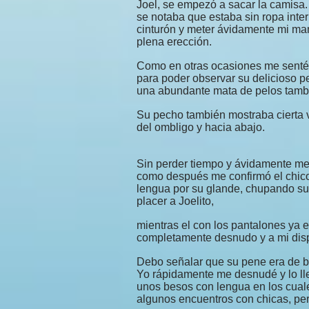
Joel, se empezó a sacar la camisa.
se notaba que estaba sin ropa inter
cinturón y meter ávidamente mi ma
plena erección.
Como en otras ocasiones me senté a
para poder observar su delicioso p
una abundante mata de pelos tamb
Su pecho también mostraba cierta v
del ombligo y hacia abajo.
Sin perder tiempo y ávidamente me 
como después me confirmó el chico
lengua por su glande, chupando su
placer a Joelito,
mientras el con los pantalones ya 
completamente desnudo y a mi disp
Debo señalar que su pene era de 
Yo rápidamente me desnudé y lo l
unos besos con lengua en los cuale
algunos encuentros con chicas, pero