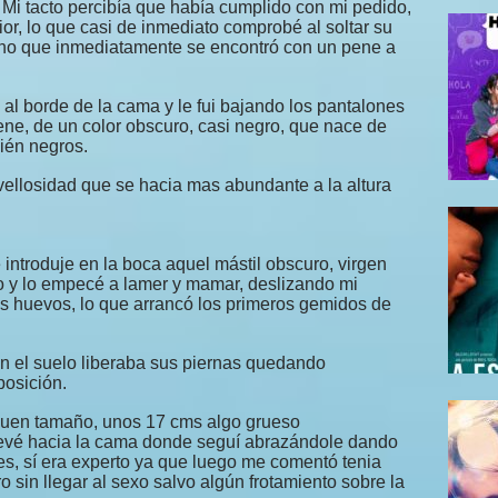
 Mi tacto percibía que había cumplido con mi pedido,
ior, lo que casi de inmediato comprobé al soltar su
no que inmediatamente se encontró con un pene a
l borde de la cama y le fui bajando los pantalones
ene, de un color obscuro, casi negro, que nace de
ién negros.
ellosidad que se hacia mas abundante a la altura
introduje en la boca aquel mástil obscuro, virgen
 y lo empecé a lamer y mamar, deslizando mi
s huevos, lo que arrancó los primeros gemidos de
en el suelo liberaba sus piernas quedando
osición.
buen tamaño, unos 17 cms algo grueso
levé hacia la cama donde seguí abrazándole dando
s, sí era experto ya que luego me comentó tenia
 sin llegar al sexo salvo algún frotamiento sobre la