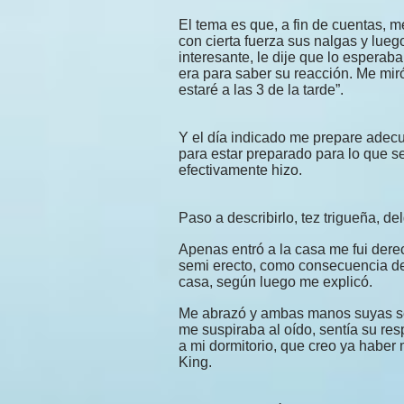
El tema es que, a fin de cuentas, me
con cierta fuerza sus nalgas y lue
interesante, le dije que lo esperaba
era para saber su reacción. Me mir
estaré a las 3 de la tarde”.
Y el día indicado me prepare adec
para estar preparado para lo que se
efectivamente hizo.
Paso a describirlo, tez trigueña, d
Apenas entró a la casa me fui derec
semi erecto, como consecuencia de
casa, según luego me explicó.
Me abrazó y ambas manos suyas se
me suspiraba al oído, sentía su re
a mi dormitorio, que creo ya habe
King.