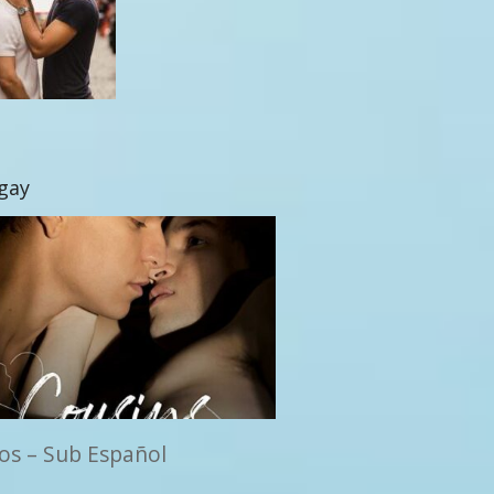
 gay
os – Sub Español