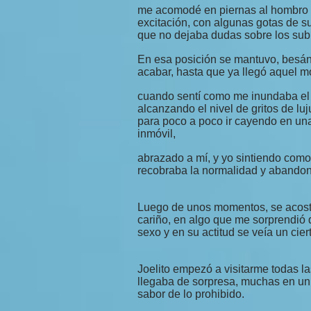
me acomodé en piernas al hombro pa
excitación, con algunas gotas de su
que no dejaba dudas sobre los su
En esa posición se mantuvo, besá
acabar, hasta que ya llegó aquel m
cuando sentí como me inundaba el c
alcanzando el nivel de gritos de lu
para poco a poco ir cayendo en una
inmóvil,
abrazado a mí, y yo sintiendo como 
recobraba la normalidad y abandon
Luego de unos momentos, se acostó
cariño, en algo que me sorprendió 
sexo y en su actitud se veía un ci
Joelito empezó a visitarme todas 
llegaba de sorpresa, muchas en uni
sabor de lo prohibido.