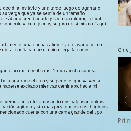
 decidí a invitarle y una tarde luego de agarrarle
go su verga que ya se sentía de un tamaño
 el sábado bien bañado y sin ropa interior, lo cual
ó sonriente y me dijo muy seguro de sí mismo: “aquí
uadamente, una ducha caliente y un lavado intimo
Cine
 diera, confiaba que el chico llegaría como
elgado, un metro y 60 cms. Y una amplia sonrisa.
ho a agarrarle el culo y su pene, el que ya venía
 haberse excitado mientras caminaba hacia mi
 fueron a mi culo, amasando mis nalgas mientras
spiración agitada y sin más preámbulos nos dirigimos
r mencionado cuenta con una cama grande del tipo
Prim