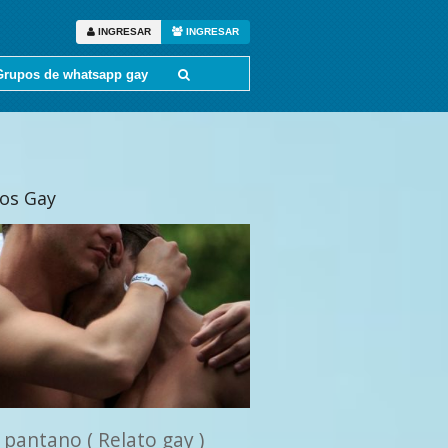
INGRESAR
INGRESAR
Grupos de whatsapp gay
tos Gay
 pantano ( Relato gay )