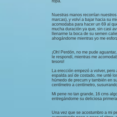
ropa.
Nuestras manos recorrían nuestros 
marcas), y volví a bajar hacia su 
acomodaba para hacer un 69 al que
mucha duración ya que, sin casi avi
llenarme la boca de su semen calie
ahogándome mientras yo me esforza
¡Oh! Perdón, no me pude aguantar, 
le respondí, mientras me acomodaba 
tesoro!
La erección empezó a volver, pero
espalda así de costado, me unté lo
húmedo de precum y también en su
centímetro a centímetro, susurrando 
Mi pene no tan grande, 16 cms algo
entregándome su deliciosa primera
Una vez que se acostumbro a mi pen