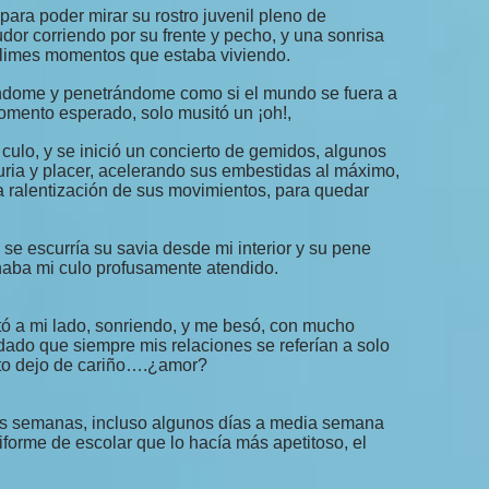
ra poder mirar su rostro juvenil pleno de
dor corriendo por su frente y pecho, y una sonrisa
blimes momentos que estaba viviendo.
ndome y penetrándome como si el mundo se fuera a
omento esperado, solo musitó un ¡oh!,
ulo, y se inició un concierto de gemidos, algunos
juria y placer, acelerando sus embestidas al máximo,
 ralentización de sus movimientos, para quedar
se escurría su savia desde mi interior y su pene
aba mi culo profusamente atendido.
 a mi lado, sonriendo, y me besó, con mucho
dado que siempre mis relaciones se referían a solo
erto dejo de cariño….¿amor?
las semanas, incluso algunos días a media semana
forme de escolar que lo hacía más apetitoso, el