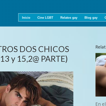
Inicio
Cine LGBT
Relatos gay
Blog gay
OTROS DOS CHICOS
Rela
13 y 15,2@ PARTE)
En el