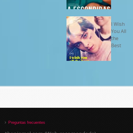
I Wish
You All
the
Best
Preguntas frecuentes