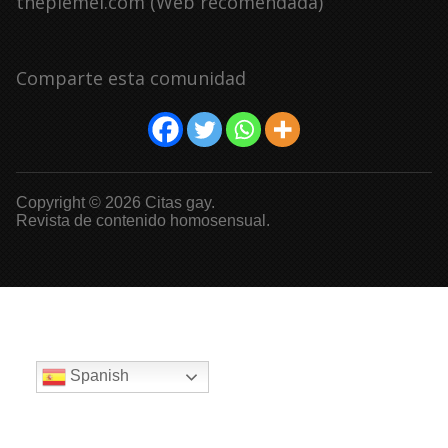
thepiemel.com (Web recomendada)
Comparte esta comunidad
Copyright © 2026 Citas gay.
Revista de contenido homosensual.
Spanish