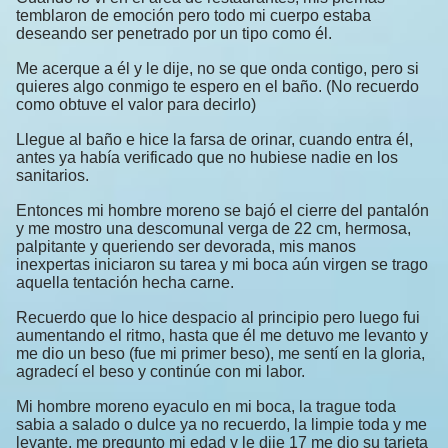
temblaron de emoción pero todo mi cuerpo estaba
deseando ser penetrado por un tipo como él.
Me acerque a él y le dije, no se que onda contigo, pero si
quieres algo conmigo te espero en el baño. (No recuerdo
como obtuve el valor para decirlo)
Llegue al baño e hice la farsa de orinar, cuando entra él,
antes ya había verificado que no hubiese nadie en los
sanitarios.
Entonces mi hombre moreno se bajó el cierre del pantalón
y me mostro una descomunal verga de 22 cm, hermosa,
palpitante y queriendo ser devorada, mis manos
inexpertas iniciaron su tarea y mi boca aún virgen se trago
aquella tentación hecha carne.
Recuerdo que lo hice despacio al principio pero luego fui
aumentando el ritmo, hasta que él me detuvo me levanto y
me dio un beso (fue mi primer beso), me sentí en la gloria,
agradecí el beso y continúe con mi labor.
Mi hombre moreno eyaculo en mi boca, la trague toda
sabia a salado o dulce ya no recuerdo, la limpie toda y me
levante, me pregunto mi edad y le dije 17 me dio su tarjeta