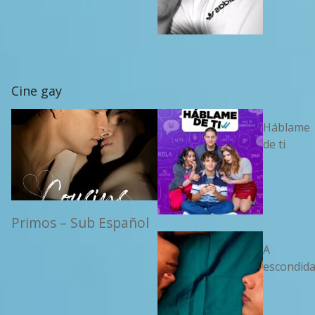
Cine gay
Háblame
de ti
Primos – Sub Español
A
escondid