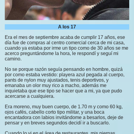
A los 17
Era el mes de septiembre acaba de cumplir 17 años, ese
día fue de compras al centro comercial cerca de mi casa,
cuando ya estaba por irme un tipo como de 30 años se me
acerco preguntándome la hora, le respondí y seguí mi
camino.
No se porque razón seguía pensando en hombre, quizá
por como estaba vestido: playera azul pegada al cuerpo,
pants de nylon muy ajustados, tenis deportivos, y
emanaba un olor muy rico a macho, además me
inquietaba que ese tipo se hacer que a mi, ya que pudo
acercarse a cualquiera.
Era moreno, muy buen cuerpo, de 1.70 m y como 60 kg,
ojos cafés, cabello corto tipo militar, y una boca
encantadora con labios invitándome a besarlos, deje de
pensar y en breves segundos decidí ir a buscarlo.
Cuando lo vi en el área de restaurantes, mis piernas