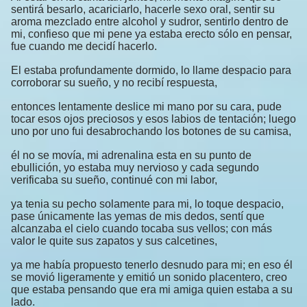
sentirá besarlo, acariciarlo, hacerle sexo oral, sentir su
aroma mezclado entre alcohol y sudror, sentirlo dentro de
mi, confieso que mi pene ya estaba erecto sólo en pensar,
fue cuando me decidí hacerlo.
El estaba profundamente dormido, lo llame despacio para
corroborar su sueño, y no recibí respuesta,
entonces lentamente deslice mi mano por su cara, pude
tocar esos ojos preciosos y esos labios de tentación; luego
uno por uno fui desabrochando los botones de su camisa,
él no se movía, mi adrenalina esta en su punto de
ebullición, yo estaba muy nervioso y cada segundo
verificaba su sueño, continué con mi labor,
ya tenia su pecho solamente para mi, lo toque despacio,
pase únicamente las yemas de mis dedos, sentí que
alcanzaba el cielo cuando tocaba sus vellos; con más
valor le quite sus zapatos y sus calcetines,
ya me había propuesto tenerlo desnudo para mi; en eso él
se movió ligeramente y emitió un sonido placentero, creo
que estaba pensando que era mi amiga quien estaba a su
lado.