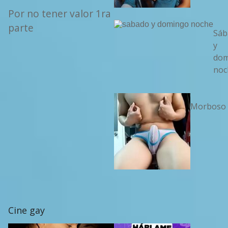
Por no tener valor 1ra
parte
Sáb
y
dom
noc
Morboso
Cine gay