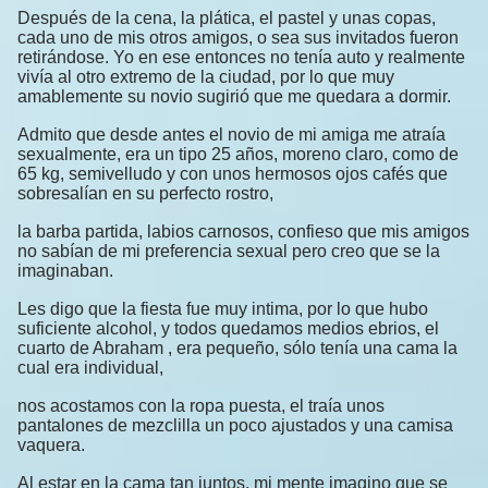
Después de la cena, la plática, el pastel y unas copas,
cada uno de mis otros amigos, o sea sus invitados fueron
retirándose. Yo en ese entonces no tenía auto y realmente
vivía al otro extremo de la ciudad, por lo que muy
amablemente su novio sugirió que me quedara a dormir.
Admito que desde antes el novio de mi amiga me atraía
sexualmente, era un tipo 25 años, moreno claro, como de
65 kg, semivelludo y con unos hermosos ojos cafés que
sobresalían en su perfecto rostro,
la barba partida, labios carnosos, confieso que mis amigos
no sabían de mi preferencia sexual pero creo que se la
imaginaban.
Les digo que la fiesta fue muy intima, por lo que hubo
suficiente alcohol, y todos quedamos medios ebrios, el
cuarto de Abraham , era pequeño, sólo tenía una cama la
cual era individual,
nos acostamos con la ropa puesta, el traía unos
pantalones de mezclilla un poco ajustados y una camisa
vaquera.
Al estar en la cama tan juntos, mi mente imagino que se