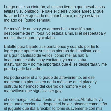
Luego quite su cinturón, al mismo tiempo que besaba sus
tetillas y su ombligo, le baje el cierre y pude apreciar que
traía un bóxer ajustado de color blanco, que ya estaba
mojado de líquido seminal.
Se movió de nuevo y yo aproveche la ocasión para
despojarme de mi ropa, yo estaba a mil, si él despertaba y
me tocaba seguro eyaculaba.
Batallé para bajarle sus pantalones y cuando por fin lo
logré pude apreciar sus ricas piernas de futbolista, con
una gran cantidad de vellos, como me las había
imaginado, estaba muy excitado, ya me estaba
masturbando y no me importaba que él se despertara y me
pueda partir la madre.
No podía creer el alto grado de atrevimiento, en ese
momento no piensas en nada más que en el placer y
disfrutar lo hermoso del cuerpo de hombre y de lo
maravilloso que significa ser gay,
el rico manjar, estaba frente a mi, tan cerca, Abraham, ya
tenía una erección, le despoje el boxer, observe como niño
el juguete que iba a recibir, lo tome suavemente con mis