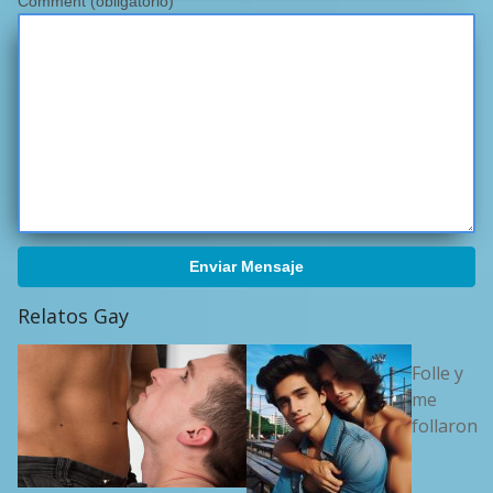
Comment (obligatorio)
Enviar Mensaje
Relatos Gay
Folle y
me
follaron