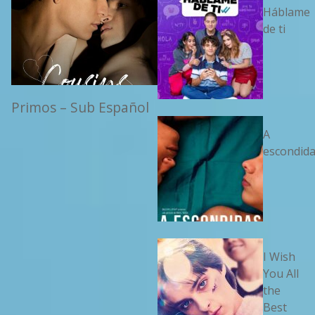
Háblame
de ti
Primos – Sub Español
A
escondid
I Wish
You All
the
Best