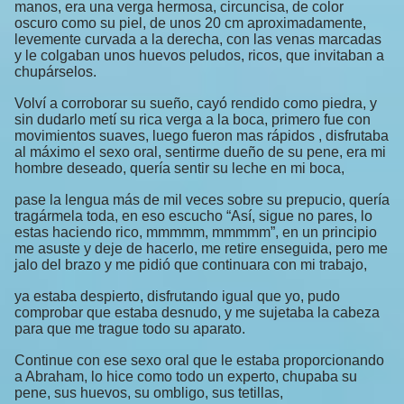
manos, era una verga hermosa, circuncisa, de color
oscuro como su piel, de unos 20 cm aproximadamente,
levemente curvada a la derecha, con las venas marcadas
y le colgaban unos huevos peludos, ricos, que invitaban a
chupárselos.
Volví a corroborar su sueño, cayó rendido como piedra, y
sin dudarlo metí su rica verga a la boca, primero fue con
movimientos suaves, luego fueron mas rápidos , disfrutaba
al máximo el sexo oral, sentirme dueño de su pene, era mi
hombre deseado, quería sentir su leche en mi boca,
pase la lengua más de mil veces sobre su prepucio, quería
tragármela toda, en eso escucho “Así, sigue no pares, lo
estas haciendo rico, mmmmm, mmmmm”, en un principio
me asuste y deje de hacerlo, me retire enseguida, pero me
jalo del brazo y me pidió que continuara con mi trabajo,
ya estaba despierto, disfrutando igual que yo, pudo
comprobar que estaba desnudo, y me sujetaba la cabeza
para que me trague todo su aparato.
Continue con ese sexo oral que le estaba proporcionando
a Abraham, lo hice como todo un experto, chupaba su
pene, sus huevos, su ombligo, sus tetillas,