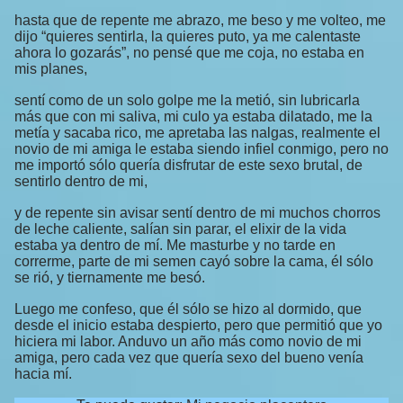
hasta que de repente me abrazo, me beso y me volteo, me
dijo “quieres sentirla, la quieres puto, ya me calentaste
ahora lo gozarás”, no pensé que me coja, no estaba en
mis planes,
sentí como de un solo golpe me la metió, sin lubricarla
más que con mi saliva, mi culo ya estaba dilatado, me la
metía y sacaba rico, me apretaba las nalgas, realmente el
novio de mi amiga le estaba siendo infiel conmigo, pero no
me importó sólo quería disfrutar de este sexo brutal, de
sentirlo dentro de mi,
y de repente sin avisar sentí dentro de mi muchos chorros
de leche caliente, salían sin parar, el elixir de la vida
estaba ya dentro de mí. Me masturbe y no tarde en
correrme, parte de mi semen cayó sobre la cama, él sólo
se rió, y tiernamente me besó.
Luego me confeso, que él sólo se hizo al dormido, que
desde el inicio estaba despierto, pero que permitió que yo
hiciera mi labor. Anduvo un año más como novio de mi
amiga, pero cada vez que quería sexo del bueno venía
hacia mí.