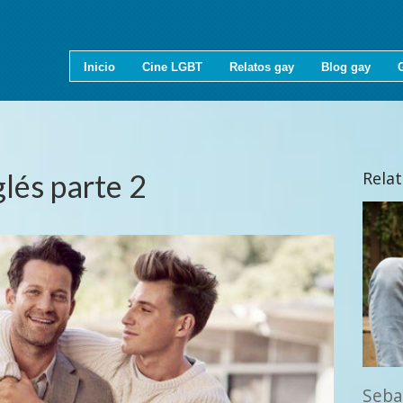
Inicio
Cine LGBT
Relatos gay
Blog gay
glés parte 2
Rela
Seba