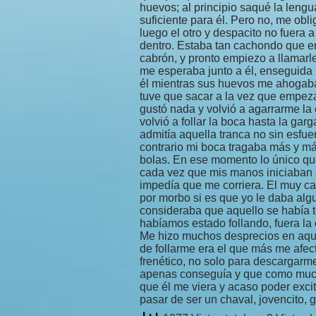
huevos; al principio saqué la lengu
suficiente para él. Pero no, me obl
luego el otro y despacito no fuera 
dentro. Estaba tan cachondo que e
cabrón, y pronto empiezo a llamarl
me esperaba junto a él, enseguida m
él mientras sus huevos me ahogab
tuve que sacar a la vez que empez
gustó nada y volvió a agarrarme l
volvió a follar la boca hasta la ga
admitía aquella tranca no sin esfuer
contrario mi boca tragaba más y m
bolas. En ese momento lo único qu
cada vez que mis manos iniciaban 
impedía que me corriera. El muy ca
por morbo si es que yo le daba al
consideraba que aquello se había 
habíamos estado follando, fuera la 
Me hizo muchos desprecios en aque
de follarme era el que más me afe
frenético, no solo para descargarme
apenas conseguía y que como much
que él me viera y acaso poder exci
pasar de ser un chaval, jovencito, 