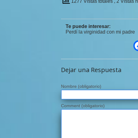
1277 Vistas totales
, 2 Vistas 
Te puede interesar:
Perdí la virginidad con mi padre
Dejar una Respuesta
Nombre
(obligatorio)
Comment (obligatorio)