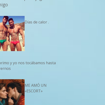
migo
Días de calor .
primo y yo nos tocábamos hasta
rernos
ME AMÓ UN
«ESCORT»