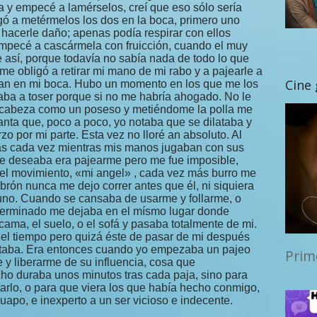
a y empecé a lamérselos, creí que eso sólo sería
igó a metérmelos los dos en la boca, primero uno
a hacerle daño; apenas podía respirar con ellos
mpecé a cascármela con fruicción, cuando el muy
e así, porque todavía no sabía nada de todo lo que
e obligó a retirar mi mano de mi rabo y a pajearle a
Cine
an en mi boca. Hubo un momento en los que me los
aba a toser porque si no me habría ahogado. No le
a cabeza como un poseso y metiéndome la polla me
rganta que, poco a poco, yo notaba que se dilataba y
zo por mi parte. Esta vez no lloré an absoluto. Al
ás cada vez mientras mis manos jugaban con sus
e deseaba era pajearme pero me fue imposible,
el movimiento, «mi angel» , cada vez más burro me
brón nunca me dejo correr antes que él, ni siquiera
guno. Cuando se cansaba de usarme y follarme, o
terminado me dejaba en el mísmo lugar donde
cama, el suelo, o el sofá y pasaba totalmente de mi.
l tiempo pero quizá éste de pasar de mi después
ctaba. Era entonces cuando yo empezaba un pajeo
Prim
 y liberarme de su influencia, cosa que
o duraba unos minutos tras cada paja, sino para
tarlo, o para que viera los que había hecho conmigo,
guapo, e inexperto a un ser vicioso e indecente.