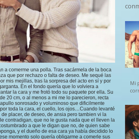
con
an a comerme una polla. Tras sacármela de la boca
za que por rechazo o falta de deseo. Me sequé las
 mis mejillas, tras la sorpresa del acto en sí y por
Mi 
arganta. En el fondo quería que lo volviera a
cor
antar la cara y me frotó todo su paquete por ella. Su
de 20 cm, o al menos a mi me lo parecieron, recta
apullo sonrosado y voluminoso que dificilmente
por toda la cara, el cuello, los ojos…Cuando levanté
a, de placer, de deseo, de ansia pero tambien vi la
e contradigan, que no le gusta nada que el lleven la
acostumbrado a que le digan que no, de quien sabe
ponga, y el dueño de esa cara ya había decidido lo
ese momento solo quería obligarme a comerle sus