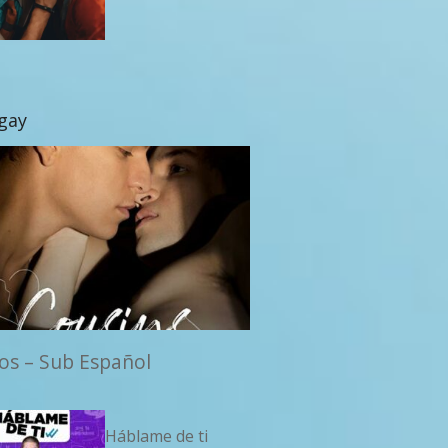
 gay
os – Sub Español
Háblame de ti