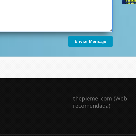
Enviar Mensaje
thepiemel.com (Web
recomendada)