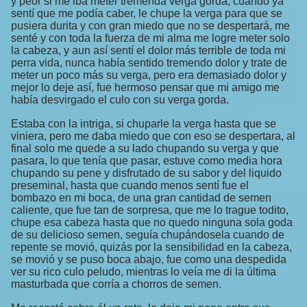
y peor si me iba meter tremenda verga gorda; cuando ya
sentí que me podía caber, le chupe la verga para que se
pusiera durita y con gran miedo que no se despertará, me
senté y con toda la fuerza de mi alma me logre meter solo
la cabeza, y aun así sentí el dolor más terrible de toda mi
perra vida, nunca había sentido tremendo dolor y trate de
meter un poco más su verga, pero era demasiado dolor y
mejor lo deje así, fue hermoso pensar que mi amigo me
había desvirgado el culo con su verga gorda.
Estaba con la intriga, si chuparle la verga hasta que se
viniera, pero me daba miedo que con eso se despertara, al
final solo me quede a su lado chupando su verga y que
pasara, lo que tenía que pasar, estuve como media hora
chupando su pene y disfrutado de su sabor y del liquido
preseminal, hasta que cuando menos sentí fue el
bombazo en mi boca, de una gran cantidad de semen
caliente, que fue tan de sorpresa, que me lo trague todito,
chupe esa cabeza hasta que no quedo ninguna sola goda
de su delicioso semen, seguía chupándosela cuando de
repente se movió, quizás por la sensibilidad en la cabeza,
se movió y se puso boca abajo, fue como una despedida
ver su rico culo peludo, mientras lo veía me di la última
masturbada que corría a chorros de semen.