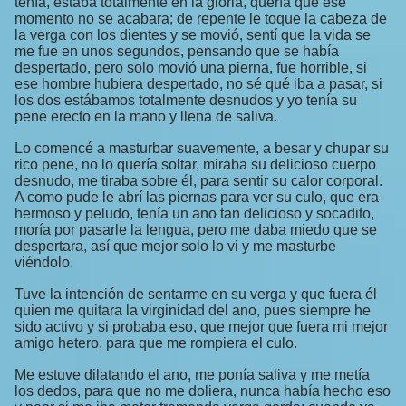
tenía, estaba totalmente en la gloria, quería que ese
momento no se acabara; de repente le toque la cabeza de
la verga con los dientes y se movió, sentí que la vida se
me fue en unos segundos, pensando que se había
despertado, pero solo movió una pierna, fue horrible, si
ese hombre hubiera despertado, no sé qué iba a pasar, si
los dos estábamos totalmente desnudos y yo tenía su
pene erecto en la mano y llena de saliva.
Lo comencé a masturbar suavemente, a besar y chupar su
rico pene, no lo quería soltar, miraba su delicioso cuerpo
desnudo, me tiraba sobre él, para sentir su calor corporal.
A como pude le abrí las piernas para ver su culo, que era
hermoso y peludo, tenía un ano tan delicioso y socadito,
moría por pasarle la lengua, pero me daba miedo que se
despertara, así que mejor solo lo vi y me masturbe
viéndolo.
Tuve la intención de sentarme en su verga y que fuera él
quien me quitara la virginidad del ano, pues siempre he
sido activo y si probaba eso, que mejor que fuera mi mejor
amigo hetero, para que me rompiera el culo.
Me estuve dilatando el ano, me ponía saliva y me metía
los dedos, para que no me doliera, nunca había hecho eso