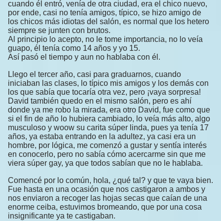
cuando él entró, venía de otra ciudad, era el chico nuevo,
por ende, casi no tenía amigos, típico, se hizo amigo de
los chicos más idiotas del salón, es normal que los hetero
siempre se junten con brutos.
Al principio lo acepto, no le tome importancia, no lo veía
guapo, él tenía como 14 años y yo 15.
Así pasó el tiempo y aun no hablaba con él.
Llego el tercer año, casi para graduarnos, cuando
iniciaban las clases, lo típico mis amigos y los demás con
los que sabía que tocaría otra vez, pero ¡vaya sorpresa!
David también quedo en el mismo salón, pero es ahí
donde ya me robo la mirada, era otro David, fue como que
si el fin de año lo hubiera cambiado, lo veía más alto, algo
musculoso y woow su carita súper linda, pues ya tenía 17
años, ya estaba entrando en la adultez, ya casi era un
hombre, por lógica, me comenzó a gustar y sentía interés
en conocerlo, pero no sabía cómo acercarme sin que me
viera súper gay, ya que todos sabían que no le hablaba.
Comencé por lo común, hola, ¿qué tal? y que te vaya bien.
Fue hasta en una ocasión que nos castigaron a ambos y
nos enviaron a recoger las hojas secas que caían de una
enorme ceiba, estuvimos bromeando, que por una cosa
insignificante ya te castigaban.