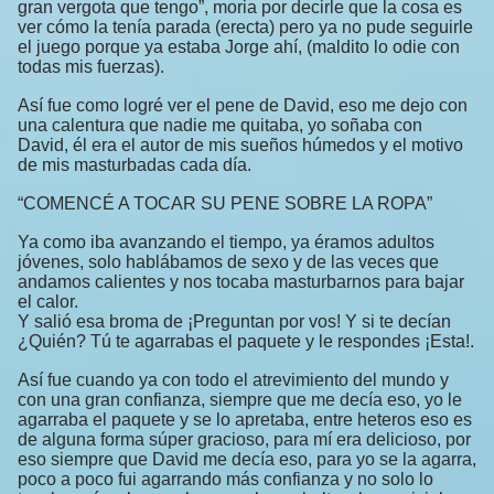
gran vergota que tengo”, moria por decirle que la cosa es
ver cómo la tenía parada (erecta) pero ya no pude seguirle
el juego porque ya estaba Jorge ahí, (maldito lo odie con
todas mis fuerzas).
Así fue como logré ver el pene de David, eso me dejo con
una calentura que nadie me quitaba, yo soñaba con
David, él era el autor de mis sueños húmedos y el motivo
de mis masturbadas cada día.
“COMENCÉ A TOCAR SU PENE SOBRE LA ROPA”
Ya como iba avanzando el tiempo, ya éramos adultos
jóvenes, solo hablábamos de sexo y de las veces que
andamos calientes y nos tocaba masturbarnos para bajar
el calor.
Y salió esa broma de ¡Preguntan por vos! Y si te decían
¿Quién? Tú te agarrabas el paquete y le respondes ¡Esta!.
Así fue cuando ya con todo el atrevimiento del mundo y
con una gran confianza, siempre que me decía eso, yo le
agarraba el paquete y se lo apretaba, entre heteros eso es
de alguna forma súper gracioso, para mí era delicioso, por
eso siempre que David me decía eso, para yo se la agarra,
poco a poco fui agarrando más confianza y no solo lo