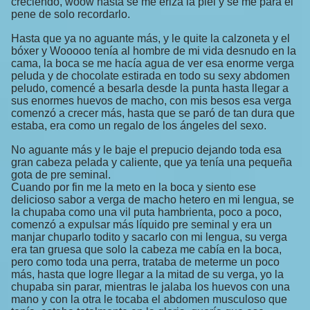
creciendo, woow hasta se me eriza la piel y se me para el
pene de solo recordarlo.
Hasta que ya no aguante más, y le quite la calzoneta y el
bóxer y Wooooo tenía al hombre de mi vida desnudo en la
cama, la boca se me hacía agua de ver esa enorme verga
peluda y de chocolate estirada en todo su sexy abdomen
peludo, comencé a besarla desde la punta hasta llegar a
sus enormes huevos de macho, con mis besos esa verga
comenzó a crecer más, hasta que se paró de tan dura que
estaba, era como un regalo de los ángeles del sexo.
No aguante más y le baje el prepucio dejando toda esa
gran cabeza pelada y caliente, que ya tenía una pequeña
gota de pre seminal.
Cuando por fin me la meto en la boca y siento ese
delicioso sabor a verga de macho hetero en mi lengua, se
la chupaba como una vil puta hambrienta, poco a poco,
comenzó a expulsar más líquido pre seminal y era un
manjar chuparlo todito y sacarlo con mi lengua, su verga
era tan gruesa que solo la cabeza me cabía en la boca,
pero como toda una perra, trataba de meterme un poco
más, hasta que logre llegar a la mitad de su verga, yo la
chupaba sin parar, mientras le jalaba los huevos con una
mano y con la otra le tocaba el abdomen musculoso que