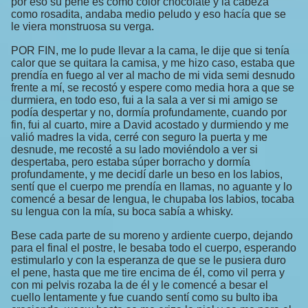
por eso su pene es como color chocolate y la cabeza
como rosadita, andaba medio peludo y eso hacía que se
le viera monstruosa su verga.
POR FIN, me lo pude llevar a la cama, le dije que si tenía
calor que se quitara la camisa, y me hizo caso, estaba que
prendía en fuego al ver al macho de mi vida semi desnudo
frente a mí, se recostó y espere como media hora a que se
durmiera, en todo eso, fui a la sala a ver si mi amigo se
podía despertar y no, dormía profundamente, cuando por
fin, fui al cuarto, mire a David acostado y durmiendo y me
valió madres la vida, cerré con seguro la puerta y me
desnude, me recosté a su lado moviéndolo a ver si
despertaba, pero estaba súper borracho y dormía
profundamente, y me decidí darle un beso en los labios,
sentí que el cuerpo me prendía en llamas, no aguante y lo
comencé a besar de lengua, le chupaba los labios, tocaba
su lengua con la mía, su boca sabía a whisky.
Bese cada parte de su moreno y ardiente cuerpo, dejando
para el final el postre, le besaba todo el cuerpo, esperando
estimularlo y con la esperanza de que se le pusiera duro
el pene, hasta que me tire encima de él, como vil perra y
con mi pelvis rozaba la de él y le comencé a besar el
cuello lentamente y fue cuando sentí como su bulto iba