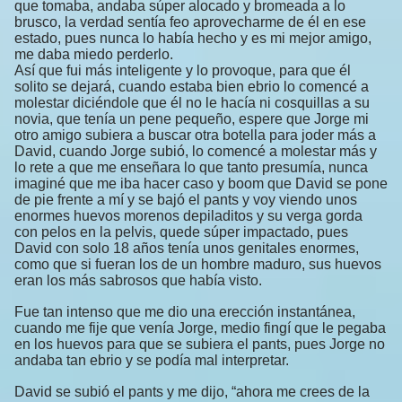
que tomaba, andaba súper alocado y bromeada a lo
brusco, la verdad sentía feo aprovecharme de él en ese
estado, pues nunca lo había hecho y es mi mejor amigo,
me daba miedo perderlo.
Así que fui más inteligente y lo provoque, para que él
solito se dejará, cuando estaba bien ebrio lo comencé a
molestar diciéndole que él no le hacía ni cosquillas a su
novia, que tenía un pene pequeño, espere que Jorge mi
otro amigo subiera a buscar otra botella para joder más a
David, cuando Jorge subió, lo comencé a molestar más y
lo rete a que me enseñara lo que tanto presumía, nunca
imaginé que me iba hacer caso y boom que David se pone
de pie frente a mí y se bajó el pants y voy viendo unos
enormes huevos morenos depiladitos y su verga gorda
con pelos en la pelvis, quede súper impactado, pues
David con solo 18 años tenía unos genitales enormes,
como que si fueran los de un hombre maduro, sus huevos
eran los más sabrosos que había visto.
Fue tan intenso que me dio una erección instantánea,
cuando me fije que venía Jorge, medio fingí que le pegaba
en los huevos para que se subiera el pants, pues Jorge no
andaba tan ebrio y se podía mal interpretar.
David se subió el pants y me dijo, “ahora me crees de la