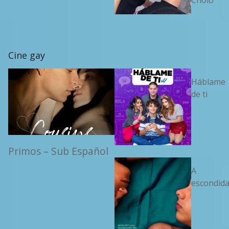
Cholo
Cine gay
Háblame
de ti
Primos – Sub Español
A
escondid