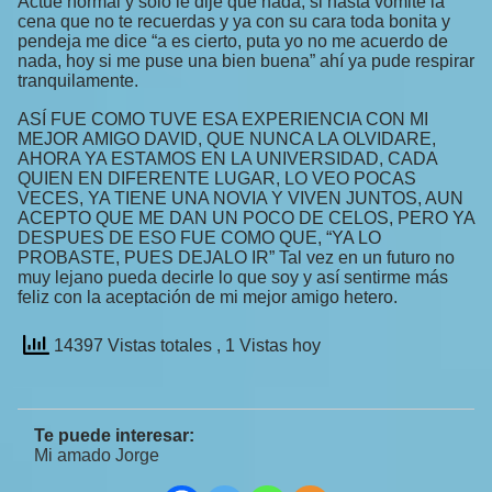
Actué normal y solo le dije que nada, si hasta vomite la
cena que no te recuerdas y ya con su cara toda bonita y
pendeja me dice “a es cierto, puta yo no me acuerdo de
nada, hoy si me puse una bien buena” ahí ya pude respirar
tranquilamente.
ASÍ FUE COMO TUVE ESA EXPERIENCIA CON MI
MEJOR AMIGO DAVID, QUE NUNCA LA OLVIDARE,
AHORA YA ESTAMOS EN LA UNIVERSIDAD, CADA
QUIEN EN DIFERENTE LUGAR, LO VEO POCAS
VECES, YA TIENE UNA NOVIA Y VIVEN JUNTOS, AUN
ACEPTO QUE ME DAN UN POCO DE CELOS, PERO YA
DESPUES DE ESO FUE COMO QUE, “YA LO
PROBASTE, PUES DEJALO IR” Tal vez en un futuro no
muy lejano pueda decirle lo que soy y así sentirme más
feliz con la aceptación de mi mejor amigo hetero.
14397 Vistas totales
, 1 Vistas hoy
Te puede interesar:
Mi amado Jorge