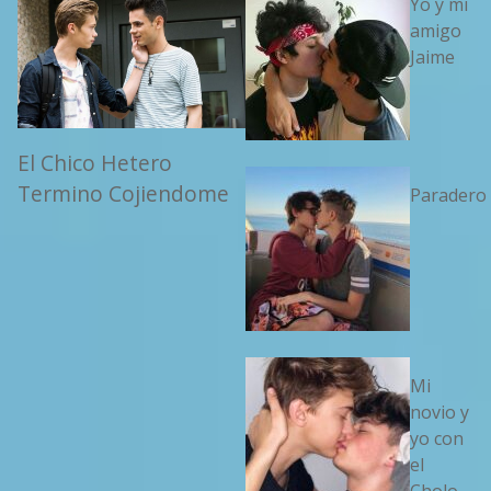
Yo y mi
amigo
Jaime
El Chico Hetero
Termino Cojiendome
Paradero
Mi
novio y
yo con
el