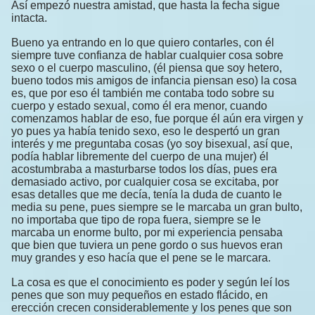
Así empezó nuestra amistad, que hasta la fecha sigue
intacta.
Bueno ya entrando en lo que quiero contarles, con él
siempre tuve confianza de hablar cualquier cosa sobre
sexo o el cuerpo masculino, (él piensa que soy hetero,
bueno todos mis amigos de infancia piensan eso) la cosa
es, que por eso él también me contaba todo sobre su
cuerpo y estado sexual, como él era menor, cuando
comenzamos hablar de eso, fue porque él aún era virgen y
yo pues ya había tenido sexo, eso le despertó un gran
interés y me preguntaba cosas (yo soy bisexual, así que,
podía hablar libremente del cuerpo de una mujer) él
acostumbraba a masturbarse todos los días, pues era
demasiado activo, por cualquier cosa se excitaba, por
esas detalles que me decía, tenía la duda de cuanto le
media su pene, pues siempre se le marcaba un gran bulto,
no importaba que tipo de ropa fuera, siempre se le
marcaba un enorme bulto, por mi experiencia pensaba
que bien que tuviera un pene gordo o sus huevos eran
muy grandes y eso hacía que el pene se le marcara.
La cosa es que el conocimiento es poder y según leí los
penes que son muy pequeños en estado flácido, en
erección crecen considerablemente y los penes que son