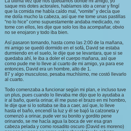
La última vez que nos quedamos donde mi amigo, yo
saque mis dotes actorales, habíamos ido a cenar y fingí
que la comida me había caído mal, “vomite” y decía que
me dolía mucho la cabeza, así que me tome unas pastillas
“no lo hice” como supuestamente andaba medicado, no
tome con ellos, les dije que solo los iba acompañar, obvio
no se enojaron y todo iba bien.
Así pasaron tomando, hasta como las 2:00 de la mañana,
mi amigo se quedó dormido en el sofá, David se estaba
durmiendo en el suelo, le dije que se levantara, que si se
quedaba ahí, le iba a doler el cuerpo mañana, así que
como pude me lo lleve al cuarto de mi amigo, ya para ese
entonces, David era un hombre, alto de 1.
87 y algo musculoso, pesaba muchísimo, me costó llevarlo
al cuarto.
Todo comenzaba a funcionar según mi plan, e incluso tuve
un plus, pues cuando lo llevaba me dijo que lo ayudaba a
ir al baño, quería orinar, él me puso el brazo en mi hombro,
le dije que si lo soltaba se iba a caer, así que, lo lleve
hasta el baño, encendí la luz y él se bajó la calzoneta y
comenzó a orinar, pude ver su bonito y gordito pene
orinando, se me hacía agua la boca de ver esa gran
cabeza pelada y como rosadito oscuro (David es moreno)