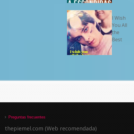
I Wish
You All
the
Best
Preguntas frecuentes
thepiemel.com (Web recomendada)