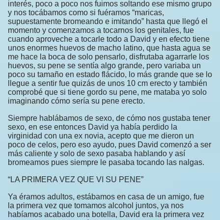
interés, poco a poco nos fuimos soltando ese mismo grupo
y nos tocábamos como si fuéramos “maricas,
supuestamente bromeando e imitando” hasta que llegó el
momento y comenzamos a tocarnos los genitales, fue
cuando aproveche a tocarle todo a David y en efecto tiene
unos enormes huevos de macho latino, que hasta agua se
me hace la boca de solo pensarlo, disfrutaba agarrarle los
huevos, su pene se sentía algo grande, pero variaba un
poco su tamaño en estado flácido, lo más grande que se lo
llegue a sentir fue quizás de unos 10 cm erecto y también
comprobé que si tiene gordo su pene, me mataba yo solo
imaginando cómo sería su pene erecto.
Siempre hablábamos de sexo, de cómo nos gustaba tener
sexo, en ese entonces David ya había perdido la
virginidad con una ex novia, acepto que me dieron un
poco de celos, pero eso ayudo, pues David comenzó a ser
más caliente y solo de sexo pasaba hablando y así
bromeamos pues siempre le pasaba tocando las nalgas.
“LA PRIMERA VEZ QUE VI SU PENE”
Ya éramos adultos, estábamos en casa de un amigo, fue
la primera vez que tomamos alcohol juntos, ya nos
habíamos acabado una botella, David era la primera vez