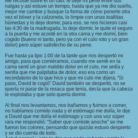
Me recosté sobre él un rato, le deje mi pene entre sus
nalgas y así estuve un tiempo, hasta que ya me dio sueño,
mejor me cambie y busque la forma de cómo ponerle otra
vez el bóxer y la calzoneta, lo limpie con unas toallitas
húmedas y lo deje dormir, para eso, se nos hicieron casi
las 4:30 de la madrugada, lo deje dormir, le quite el seguro
a la puerta y me acosté en la otra cama y me dormí, bien
cogido (bueno ni tanto, pero ya con el culo roto y un gran
dolor) pero súper satisfecho de su pene.
Fue hasta ya tipo 1:00 de la tarde que nos despertó mi
amigo, para que comiéramos, cuando me senté en la
cama sentí un gran maldito dolor en el culo, me ardía y
sentía que me palpitaba de dolor, eso era como un
recordatorio de lo que hice y que mi culo me dijera, “Si
paso, David te cogió” David también se despertó, no se
quería ni parar de la resaca que tenía, decía que la cabeza
le explotaba y que solo quería dormir.
Al final nos levantamos, nos bañamos y fuimos a comer,
no habíamos comido nada y el estómago me dolía, le dije
a David que me dolía el estómago y con una voz súper
rara me respondió: “Saber que comiste anoche” se me
fueron los colores, pensando que quizás estuvo despierto
y se dio cuenta de todo.