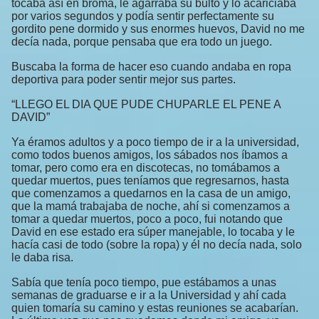
tocaba así en broma, le agarraba su bulto y lo acariciaba
por varios segundos y podía sentir perfectamente su
gordito pene dormido y sus enormes huevos, David no me
decía nada, porque pensaba que era todo un juego.
Buscaba la forma de hacer eso cuando andaba en ropa
deportiva para poder sentir mejor sus partes.
“LLEGO EL DIA QUE PUDE CHUPARLE EL PENE A
DAVID”
Ya éramos adultos y a poco tiempo de ir a la universidad,
como todos buenos amigos, los sábados nos íbamos a
tomar, pero como era en discotecas, no tomábamos a
quedar muertos, pues teníamos que regresarnos, hasta
que comenzamos a quedarnos en la casa de un amigo,
que la mamá trabajaba de noche, ahí si comenzamos a
tomar a quedar muertos, poco a poco, fui notando que
David en ese estado era súper manejable, lo tocaba y le
hacía casi de todo (sobre la ropa) y él no decía nada, solo
le daba risa.
Sabía que tenía poco tiempo, pue estábamos a unas
semanas de graduarse e ir a la Universidad y ahí cada
quien tomaría su camino y estas reuniones se acabarían.