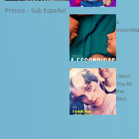
Primos – Sub Español
A
escondid
I Wish
You All
the
Best