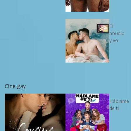
El
abuelo
y yo
Cine gay
Háblame
de ti