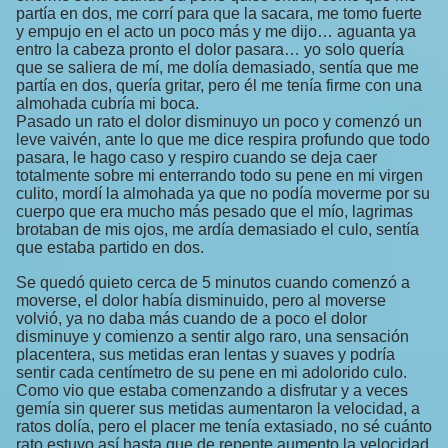
partía en dos, me corrí para que la sacara, me tomo fuerte
y empujo en el acto un poco más y me dijo… aguanta ya
entro la cabeza pronto el dolor pasara… yo solo quería
que se saliera de mí, me dolía demasiado, sentía que me
partía en dos, quería gritar, pero él me tenía firme con una
almohada cubría mi boca.
Pasado un rato el dolor disminuyo un poco y comenzó un
leve vaivén, ante lo que me dice respira profundo que todo
pasara, le hago caso y respiro cuando se deja caer
totalmente sobre mi enterrando todo su pene en mi virgen
culito, mordí la almohada ya que no podía moverme por su
cuerpo que era mucho más pesado que el mío, lagrimas
brotaban de mis ojos, me ardía demasiado el culo, sentía
que estaba partido en dos.
Se quedó quieto cerca de 5 minutos cuando comenzó a
moverse, el dolor había disminuido, pero al moverse
volvió, ya no daba más cuando de a poco el dolor
disminuye y comienzo a sentir algo raro, una sensación
placentera, sus metidas eran lentas y suaves y podría
sentir cada centímetro de su pene en mi adolorido culo.
Como vio que estaba comenzando a disfrutar y a veces
gemía sin querer sus metidas aumentaron la velocidad, a
ratos dolía, pero el placer me tenía extasiado, no sé cuánto
rato estuvo así hasta que de repente aumento la velocidad