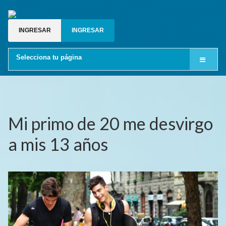
INGRESAR
INGRESAR
Selecciona tu página
Inicio
Cine LGBT
Relatos gay
Mi primo de 20 me desvirgo
Blog gay
a mis 13 años
Grupos de whatsapp gay