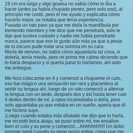
19 cm era larga y algo gruesa no sabía cómo lo iba a
hacer (antes ya había chupado penes, pero solo eso), al
principio me costó, pero él me ayudo y explicaba cómo
hacerlo mejor, se notaba que tenía experiencia.
Pasado un rato paro ya que me dolía la mandíbula por
tremendo miembro y me dice que me penetrará, solo le
dije que tuviera cuidado y nadie me había penetrado
nunca, parece que eso le gusto aún más ya que a pesar
de lo oscuro pude notar una sonrisa en su cara.
Moría de nervios, no sabía cómo aguantaría tal cosa, si
dolería, tenía miedo, pero mi primo me calmo diciendo que
lo haría despacio y si quería parar lo haríamos, ahí solo
me entregue.
Me hizo colocarme en 4 y comenzó a chuparme el culo,
eso fue mágico una sensación tan rara y placentera al
sentir su lengua ahí, luego de un rato comenzó a alternar
la lengua con un dedo, después dos y así hasta tener casi
4 dedos dentro de mí, a ratos incomodaba o dolía, pero
solo aguantaba ya que estaba en un sueño, quería que él
me hiciera suyo.
¡Luego cuando estaba más dilatado me dijo que lo haría,
me recostó boca abajo, se puso sobre mí, me ensalivo
bien el culo y su pene y comenzó…Ahhhhhh!!!!! Un dolor
enorme sentí cuando su pene quiso entrar, como que me