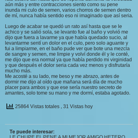
aún más y entre contracciones siento como su pene
inunda mi culo de semen, varios chorros de semen dentro
de mí, nunca había sentido eso ni imaginado que así seria.
Luego de acabar se quedó un rato así hasta que se le
achico y se salió sola, se levanto fue al baño y volvió me
dijo que fuera a lavarme ya que había quedado sucio, al
levantarme sentí un dolor en el culo, pero solo aguante y
fui a limpiarme, en el baño pude ver que bote una mezcla
de sangre y semen, me limpie y volví donde él y le conté,
me dijo que era normal ya que había perdido mi virginidad
y que después el dolor seria cada vez menos y disfrutaría
mucho más.
Me acosté a su lado, me beso y me abrazo, antes de
dormir me dijo al oído que mañana será día de mucho
placer para ambos y que ese sería nuestro secreto de
amantes, solo tome su mano y me dormí, estaba agotado.
25864 Vistas totales
, 31 Vistas hoy
Te puede interesar:
LE CHUPE EL PENE A MI MEJOR AMIGO HETERO