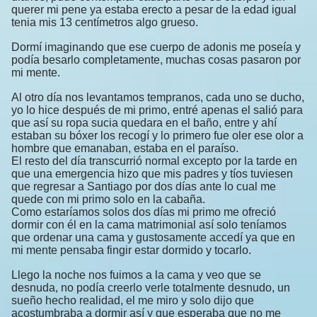
querer mi pene ya estaba erecto a pesar de la edad igual
tenia mis 13 centímetros algo grueso.
Dormí imaginando que ese cuerpo de adonis me poseía y
podía besarlo completamente, muchas cosas pasaron por
mi mente.
Al otro día nos levantamos tempranos, cada uno se ducho,
yo lo hice después de mi primo, entré apenas el salió para
que así su ropa sucia quedara en el baño, entre y ahí
estaban su bóxer los recogí y lo primero fue oler ese olor a
hombre que emanaban, estaba en el paraíso.
El resto del día transcurrió normal excepto por la tarde en
que una emergencia hizo que mis padres y tíos tuviesen
que regresar a Santiago por dos días ante lo cual me
quede con mi primo solo en la cabaña.
Como estaríamos solos dos días mi primo me ofreció
dormir con él en la cama matrimonial así solo teníamos
que ordenar una cama y gustosamente accedí ya que en
mi mente pensaba fingir estar dormido y tocarlo.
Llego la noche nos fuimos a la cama y veo que se
desnuda, no podía creerlo verle totalmente desnudo, un
sueño hecho realidad, el me miro y solo dijo que
acostumbraba a dormir así y que esperaba que no me