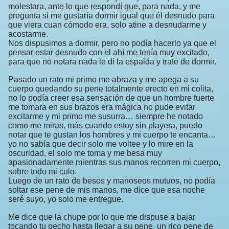
molestara, ante lo que respondí que, para nada, y me
pregunta si me gustaría dormir igual que él desnudo para
que viera cuan cómodo era, solo atine a desnudarme y
acostarme.
Nos dispusimos a dormir, pero no podía hacerlo ya que el
pensar estar desnudo con el ahí me tenía muy excitado,
para que no notara nada le di la espalda y trate de dormir.
Pasado un rato mi primo me abraza y me apega a su
cuerpo quedando su pene totalmente erecto en mi colita,
no lo podía creer esa sensación de que un hombre fuerte
me tomara en sus brazos era mágica no pude evitar
excitarme y mi primo me susurra… siempre he notado
como me miras, más cuando estoy sin playera, puedo
notar que te gustan los hombres y mi cuerpo te encanta…
yo no sabía que decir solo me voltee y lo mire en la
oscuridad, el solo me toma y me besa muy
apasionadamente mientras sus manos recorren mi cuerpo,
sobre todo mi culo.
Luego de un rato de besos y manoseos mutuos, no podía
soltar ese pene de mis manos, me dice que esa noche
seré suyo, yo solo me entregue.
Me dice que la chupe por lo que me dispuse a bajar
tocando tu pecho hasta llegar a su pene, un rico pene de