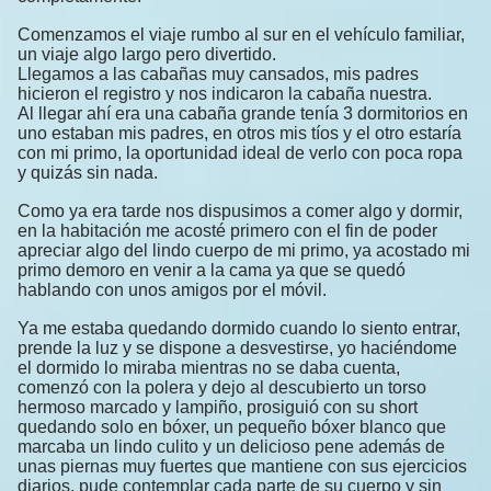
Comenzamos el viaje rumbo al sur en el vehículo familiar,
un viaje algo largo pero divertido.
Llegamos a las cabañas muy cansados, mis padres
hicieron el registro y nos indicaron la cabaña nuestra.
Al llegar ahí era una cabaña grande tenía 3 dormitorios en
uno estaban mis padres, en otros mis tíos y el otro estaría
con mi primo, la oportunidad ideal de verlo con poca ropa
y quizás sin nada.
Como ya era tarde nos dispusimos a comer algo y dormir,
en la habitación me acosté primero con el fin de poder
apreciar algo del lindo cuerpo de mi primo, ya acostado mi
primo demoro en venir a la cama ya que se quedó
hablando con unos amigos por el móvil.
Ya me estaba quedando dormido cuando lo siento entrar,
prende la luz y se dispone a desvestirse, yo haciéndome
el dormido lo miraba mientras no se daba cuenta,
comenzó con la polera y dejo al descubierto un torso
hermoso marcado y lampiño, prosiguió con su short
quedando solo en bóxer, un pequeño bóxer blanco que
marcaba un lindo culito y un delicioso pene además de
unas piernas muy fuertes que mantiene con sus ejercicios
diarios, pude contemplar cada parte de su cuerpo y sin