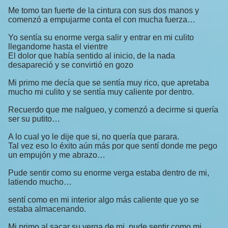
Me tomo tan fuerte de la cintura con sus dos manos y
comenzó a empujarme conta el con mucha fuerza…
Yo sentía su enorme verga salir y entrar en mi culito
llegandome hasta el vientre
El dolor que había sentido al inicio, de la nada
desapareció y se convirtió en gozo
Mi primo me decía que se sentía muy rico, que apretaba
mucho mi culito y se sentía muy caliente por dentro.
Recuerdo que me nalgueo, y comenzó a decirme si quería
ser su putito…
A lo cual yo le dije que si, no quería que parara.
Tal vez eso lo éxito aún más por que sentí donde me pego
un empujón y me abrazo…
Pude sentir como su enorme verga estaba dentro de mi,
latiendo mucho…
sentí como en mi interior algo más caliente que yo se
estaba almacenando.
Mi primo al sacar su verga de mi, pude sentir como mi