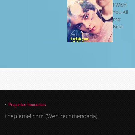
I Wish
You All
the
Best
Preguntas frecuentes
thepiemel.com (Web recomendada)