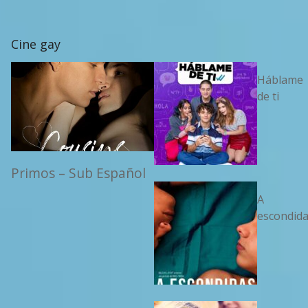
Cine gay
Háblame
de ti
Primos – Sub Español
A
escondid