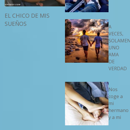
EL CHICO DE MIS
SUEÑOS
A
VECES,
SOLAME
UNO
AMA
DE
VERDAD
Nos
coge a
mi
hermano
y a mi