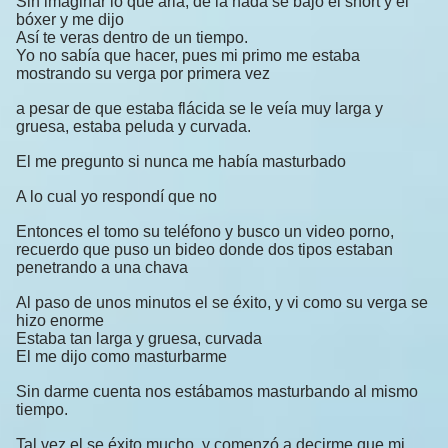
Sin imaginar lo que aria; de la nada se bajo el short y el
bóxer y me dijo
Así te veras dentro de un tiempo.
Yo no sabía que hacer, pues mi primo me estaba
mostrando su verga por primera vez
a pesar de que estaba flácida se le veía muy larga y
gruesa, estaba peluda y curvada.
El me pregunto si nunca me había masturbado
A lo cual yo respondí que no
Entonces el tomo su teléfono y busco un video porno,
recuerdo que puso un bideo donde dos tipos estaban
penetrando a una chava
Al paso de unos minutos el se éxito, y vi como su verga se
hizo enorme
Estaba tan larga y gruesa, curvada
El me dijo como masturbarme
Sin darme cuenta nos estábamos masturbando al mismo
tiempo.
Tal vez el se éxito mucho, y comenzó a decirme que mi