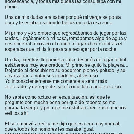
adolescencia, y todas mis dudas las consultaba con mi
primo.
Una de mis dudas era saber por qué mi verga se ponía
dura y le estaban saliendo bellos en toda esa zona
Mi primo y yo siempre que regresábamos de jugar por las
tardes, llegábamos a mi casa, tomábamos algo de agua y
nos encerrabamos en el cuarto a jugar xbox mientras el
esperaba que mi tía lo pasara a recoger por la noche.
Un día, mientras llegamos a casa después de jugar futbol,
estábamos muy acalorados, Mi primo se quito la playera…
Dejando al descubierto su abdomen plano y peludo, y se
alcanzaban a notar sus cuadritos, al ver eso
Yo inconscientemente me comencé a sentir más
acalorado, y derrepente, sentí como tenía una ereccion.
No sabia como actuar en esa situación, así que le
pregunte con mucha pena por que de repente se me
paraba la verga, y por que me estaban creciendo muchos
vellitos ahí.
El se empezó a reír, y me dijo que eso era muy normal,
que a todos los hombres les pasaba igual.