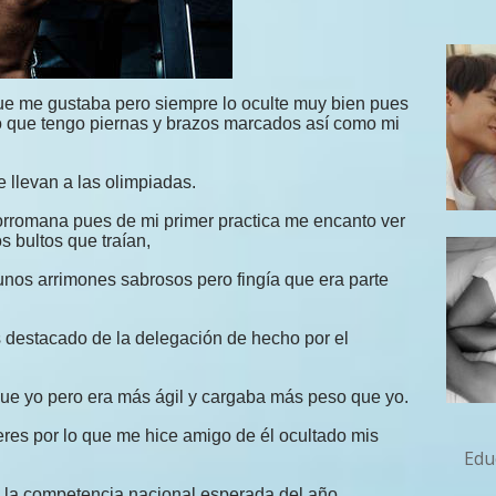
e me gustaba pero siempre lo oculte muy bien pues
 lo que tengo piernas y brazos marcados así como mi
e llevan a las olimpiadas.
orromana pues de mi primer practica me encanto ver
s bultos que traían,
nos arrimones sabrosos pero fingía que era parte
 destacado de la delegación de hecho por el
ue yo pero era más ágil y cargaba más peso que yo.
eres por lo que me hice amigo de él ocultado mis
Educ
 la competencia nacional esperada del año.