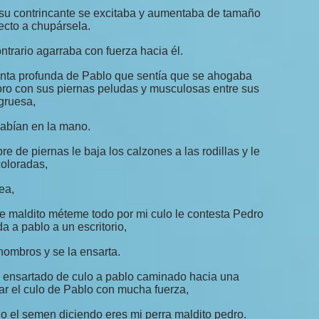
su contrincante se excitaba y aumentaba de tamaño
recto a chupársela.
ntrario agarraba con fuerza hacia él.
anta profunda de Pablo que sentía que se ahogaba
toro con sus piernas peludas y musculosas entre sus
gruesa,
cabían en la mano.
re de piernas le baja los calzones a las rodillas y le
coloradas,
ea,
e maldito méteme todo por mi culo le contesta Pedro
a a pablo a un escritorio,
hombros y se la ensarta.
 ensartado de culo a pablo caminado hacia una
 el culo de Pablo con mucha fuerza,
do el semen diciendo eres mi perra maldito pedro.