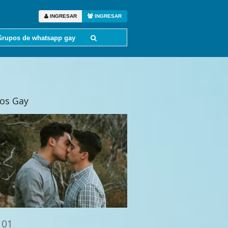
INGRESAR
INGRESAR
Grupos de whatsapp gay
tos Gay
 01