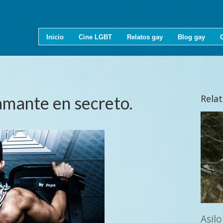
Inicio
Cine LGBT
Relatos gay
Blog gay
amante en secreto.
Rela
Asilo