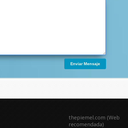
Enviar Mensaje
thepiemel.com (Web
recomendada)