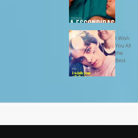
I Wish
You All
the
Best