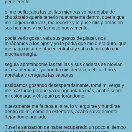
pene erecto,
él me pellizcaba las tetillas mientras yo no dejaba de
chupárselo quería tenerlo nuevamente dentro, quería que
me cogiera otra vez, me recosté y le puse mis piernas en
sus hombros y me la metió nuevamente,
podía verlo gozar, veía sus gestos de placer, nos
mirábamos a los ojos y yo le pedía que me diera duro, que
me haga gritar de placer, entraba y salía de mi culo con
mucha energía,
seguía apretándome las tetillas y sus caderas se movían
incesantemente, yo hundía mis dedos en el colchón y
apretaba y arrugaba las sábanas,
estábamos gozando desesperadamente, tomé mi verga y
me masturbé porque ya no aguantaba más, acabé sobre
mi estómago y él siguió perforándome,
nuevamente me faltaba el aire, lo ví erguirse y hundirse
dentro de mí, como en estertores, acabó salvajemente,
dejándome agotado.
Tuve la sensación de haber recuperado un poco el tiempo