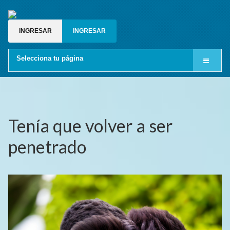
INGRESAR
INGRESAR
Selecciona tu página
Inicio
Cine LGBT
Relatos gay
Tenía que volver a ser
Blog gay
penetrado
Grupos de whatsapp gay