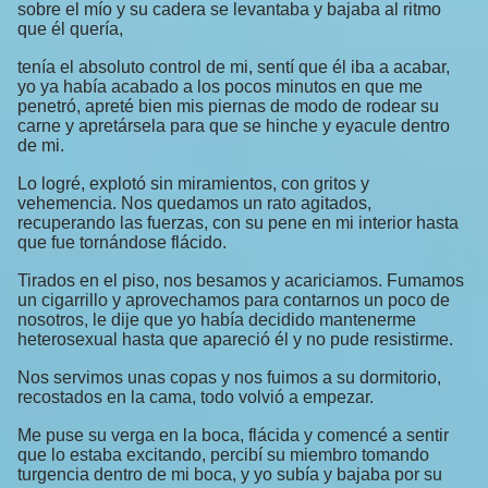
sobre el mío y su cadera se levantaba y bajaba al ritmo
que él quería,
tenía el absoluto control de mi, sentí que él iba a acabar,
yo ya había acabado a los pocos minutos en que me
penetró, apreté bien mis piernas de modo de rodear su
carne y apretársela para que se hinche y eyacule dentro
de mi.
Lo logré, explotó sin miramientos, con gritos y
vehemencia. Nos quedamos un rato agitados,
recuperando las fuerzas, con su pene en mi interior hasta
que fue tornándose flácido.
Tirados en el piso, nos besamos y acariciamos. Fumamos
un cigarrillo y aprovechamos para contarnos un poco de
nosotros, le dije que yo había decidido mantenerme
heterosexual hasta que apareció él y no pude resistirme.
Nos servimos unas copas y nos fuimos a su dormitorio,
recostados en la cama, todo volvió a empezar.
Me puse su verga en la boca, flácida y comencé a sentir
que lo estaba excitando, percibí su miembro tomando
turgencia dentro de mi boca, y yo subía y bajaba por su