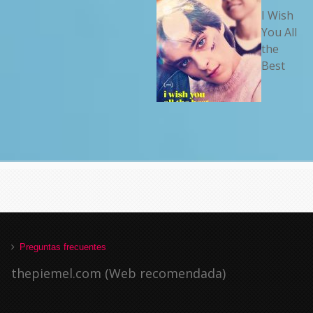
I Wish
You All
the
Best
Preguntas frecuentes
thepiemel.com (Web recomendada)