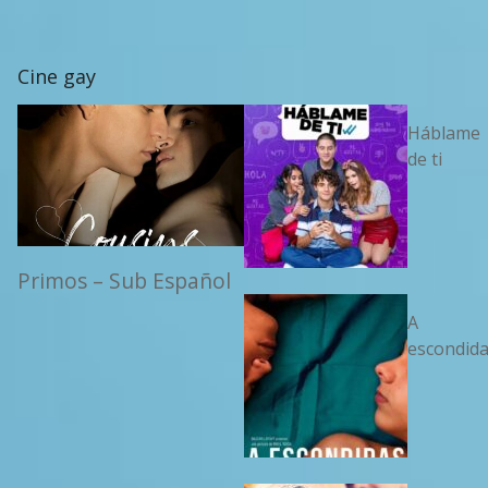
Cine gay
Háblame
de ti
Primos – Sub Español
A
escondid