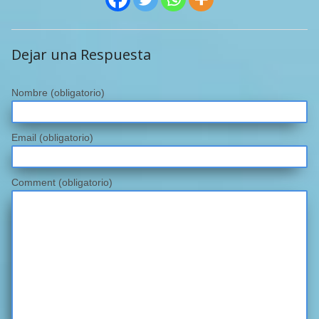
Dejar una Respuesta
Nombre
(obligatorio)
Email
(obligatorio)
Comment (obligatorio)