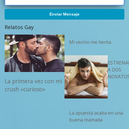
Enviar Mensaje
Relatos Gay
Mi vecino me tienta
ESTREN
A DOS
NOVATO
La primera vez con mi
crush «curioso»
La apuesta acaba en una
buena mamada