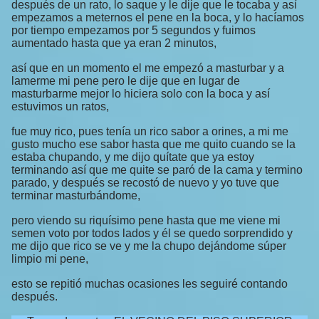
después de un rato, lo saque y le dije que le tocaba y así
empezamos a meternos el pene en la boca, y lo hacíamos
por tiempo empezamos por 5 segundos y fuimos
aumentado hasta que ya eran 2 minutos,
así que en un momento el me empezó a masturbar y a
lamerme mi pene pero le dije que en lugar de
masturbarme mejor lo hiciera solo con la boca y así
estuvimos un ratos,
fue muy rico, pues tenía un rico sabor a orines, a mi me
gusto mucho ese sabor hasta que me quito cuando se la
estaba chupando, y me dijo quítate que ya estoy
terminando así que me quite se paró de la cama y termino
parado, y después se recostó de nuevo y yo tuve que
terminar masturbándome,
pero viendo su riquísimo pene hasta que me viene mi
semen voto por todos lados y él se quedo sorprendido y
me dijo que rico se ve y me la chupo dejándome súper
limpio mi pene,
esto se repitió muchas ocasiones les seguiré contando
después.