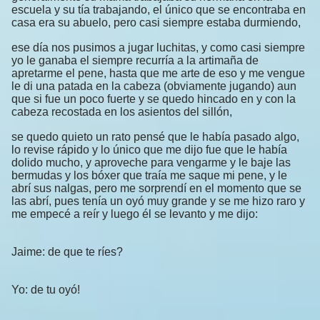
escuela y su tía trabajando, el único que se encontraba en
casa era su abuelo, pero casi siempre estaba durmiendo,
ese día nos pusimos a jugar luchitas, y como casi siempre
yo le ganaba el siempre recurría a la artimaña de
apretarme el pene, hasta que me arte de eso y me vengue
le di una patada en la cabeza (obviamente jugando) aun
que si fue un poco fuerte y se quedo hincado en y con la
cabeza recostada en los asientos del sillón,
se quedo quieto un rato pensé que le había pasado algo,
lo revise rápido y lo único que me dijo fue que le había
dolido mucho, y aproveche para vengarme y le baje las
bermudas y los bóxer que traía me saque mi pene, y le
abrí sus nalgas, pero me sorprendí en el momento que se
las abrí, pues tenía un oyó muy grande y se me hizo raro y
me empecé a reír y luego él se levanto y me dijo:
Jaime: de que te ríes?
Yo: de tu oyó!