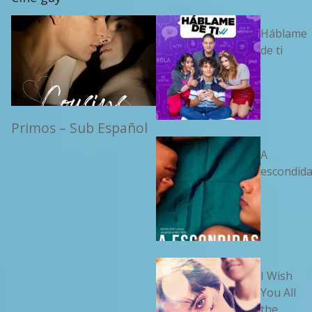
Háblame
de ti
Primos – Sub Español
A
escondid
I Wish
You All
the