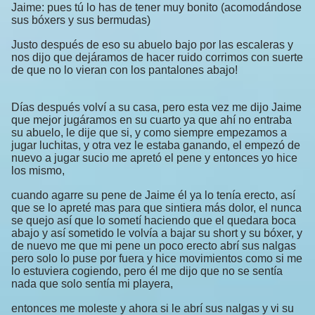
Jaime: pues tú lo has de tener muy bonito (acomodándose
sus bóxers y sus bermudas)
Justo después de eso su abuelo bajo por las escaleras y
nos dijo que dejáramos de hacer ruido corrimos con suerte
de que no lo vieran con los pantalones abajo!
Días después volví a su casa, pero esta vez me dijo Jaime
que mejor jugáramos en su cuarto ya que ahí no entraba
su abuelo, le dije que si, y como siempre empezamos a
jugar luchitas, y otra vez le estaba ganando, el empezó de
nuevo a jugar sucio me apretó el pene y entonces yo hice
los mismo,
cuando agarre su pene de Jaime él ya lo tenía erecto, así
que se lo apreté mas para que sintiera más dolor, el nunca
se quejo así que lo sometí haciendo que el quedara boca
abajo y así sometido le volvía a bajar su short y su bóxer, y
de nuevo me que mi pene un poco erecto abrí sus nalgas
pero solo lo puse por fuera y hice movimientos como si me
lo estuviera cogiendo, pero él me dijo que no se sentía
nada que solo sentía mi playera,
entonces me moleste y ahora si le abrí sus nalgas y vi su