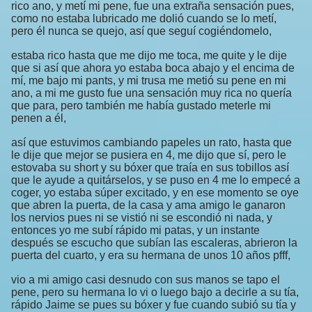
rico ano, y metí mi pene, fue una extraña sensación pues,
como no estaba lubricado me dolió cuando se lo metí,
pero él nunca se quejo, así que seguí cogiéndomelo,
estaba rico hasta que me dijo me toca, me quite y le dije
que si así que ahora yo estaba boca abajo y el encima de
mí, me bajo mi pants, y mi trusa me metió su pene en mi
ano, a mi me gusto fue una sensación muy rica no quería
que para, pero también me había gustado meterle mi
penen a él,
así que estuvimos cambiando papeles un rato, hasta que
le dije que mejor se pusiera en 4, me dijo que sí, pero le
estovaba su short y su bóxer que traía en sus tobillos así
que le ayude a quitárselos, y se puso en 4 me lo empecé a
coger, yo estaba súper excitado, y en ese momento se oye
que abren la puerta, de la casa y ama amigo le ganaron
los nervios pues ni se vistió ni se escondió ni nada, y
entonces yo me subí rápido mi patas, y un instante
después se escucho que subían las escaleras, abrieron la
puerta del cuarto, y era su hermana de unos 10 años pfff,
vio a mi amigo casi desnudo con sus manos se tapo el
pene, pero su hermana lo vi o luego bajo a decirle a su tía,
rápido Jaime se pues su bóxer y fue cuando subió su tía y