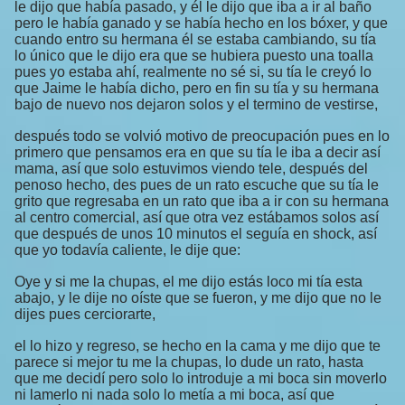
le dijo que había pasado, y él le dijo que iba a ir al baño
pero le había ganado y se había hecho en los bóxer, y que
cuando entro su hermana él se estaba cambiando, su tía
lo único que le dijo era que se hubiera puesto una toalla
pues yo estaba ahí, realmente no sé si, su tía le creyó lo
que Jaime le había dicho, pero en fin su tía y su hermana
bajo de nuevo nos dejaron solos y el termino de vestirse,
después todo se volvió motivo de preocupación pues en lo
primero que pensamos era en que su tía le iba a decir así
mama, así que solo estuvimos viendo tele, después del
penoso hecho, des pues de un rato escuche que su tía le
grito que regresaba en un rato que iba a ir con su hermana
al centro comercial, así que otra vez estábamos solos así
que después de unos 10 minutos el seguía en shock, así
que yo todavía caliente, le dije que:
Oye y si me la chupas, el me dijo estás loco mi tía esta
abajo, y le dije no oíste que se fueron, y me dijo que no le
dijes pues cerciorarte,
el lo hizo y regreso, se hecho en la cama y me dijo que te
parece si mejor tu me la chupas, lo dude un rato, hasta
que me decidí pero solo lo introduje a mi boca sin moverlo
ni lamerlo ni nada solo lo metía a mi boca, así que