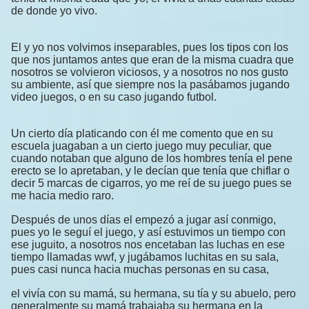
de donde yo vivo.
El y yo nos volvimos inseparables, pues los tipos con los
que nos juntamos antes que eran de la misma cuadra que
nosotros se volvieron viciosos, y a nosotros no nos gusto
su ambiente, así que siempre nos la pasábamos jugando
video juegos, o en su caso jugando futbol.
Un cierto día platicando con él me comento que en su
escuela juagaban a un cierto juego muy peculiar, que
cuando notaban que alguno de los hombres tenía el pene
erecto se lo apretaban, y le decían que tenía que chiflar o
decir 5 marcas de cigarros, yo me reí de su juego pues se
me hacia medio raro.
Después de unos días el empezó a jugar así conmigo,
pues yo le seguí el juego, y así estuvimos un tiempo con
ese juguito, a nosotros nos encetaban las luchas en ese
tiempo llamadas wwf, y jugábamos luchitas en su sala,
pues casi nunca hacia muchas personas en su casa,
el vivía con su mamá, su hermana, su tía y su abuelo, pero
generalmente su mamá trabajaba su hermana en la