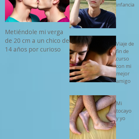
infancia
Metiéndole mi verga
de 20 cm a un chico de
Viaje de
14 años por curioso
fin de
curso
con mi
mejor
amigo
Mi
tocayo
y yo