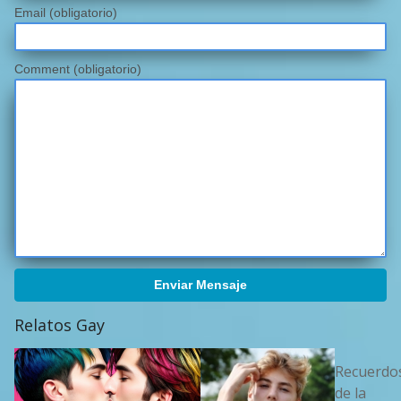
Email
(obligatorio)
Comment (obligatorio)
Enviar Mensaje
Relatos Gay
Recuerdo
de la