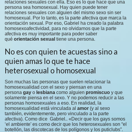
relaciones sexuales con ella. Eso es lo que hace que una
persona sea homosexual. Hay quien puede tener
relaciones sexuales con alguien del mismo sexo sin ser
homosexual. Por lo tanto, es la parte afectiva que marca la
orientación sexual. Por eso, Gabriel ha creado la palabra
homosexoafectividad, para no olvidarnos que la parte
afectiva es muy importante para poder saber
qué
orientación sexual
tiene una persona.
No es con quien te acuestas sino a
quien amas lo que te hace
heterosexual o homosexual
Son muchas las personas que suelen relacionar la
homosexualidad con el sexo y piensan en una
persona
gay
o
lesbiana
como alguien
promiscuo
y que
solamente piensa en el sexo. Y no podemos reducir a las
personas homosexuales a eso. En realidad, la
homosexualidad está vinculada al
amor
(y al sexo
también, evidentemente, pero vinculado a la parte
afectiva). Como dice Gabriel.. «Decir que los gays somos
‘el ambiente’ es como decir que los heterosexuales son “el
botellón, las discotecas de los polígonos y los puticlubs”.