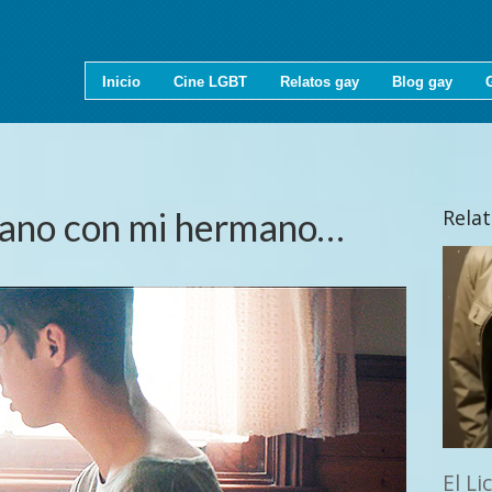
Inicio
Cine LGBT
Relatos gay
Blog gay
rano con mi hermano…
Rela
El Li