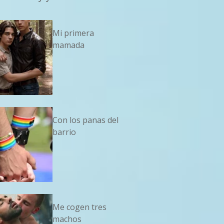
Mi primera
mamada
Con los panas del
barrio
Me cogen tres
machos