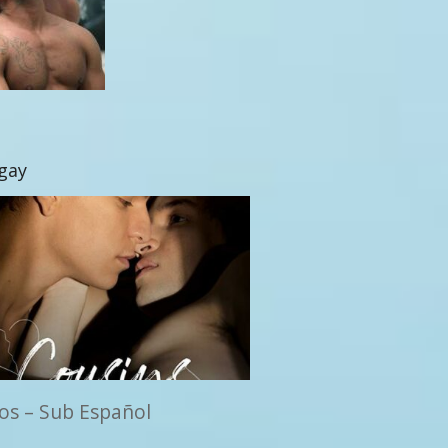
 gay
os – Sub Español